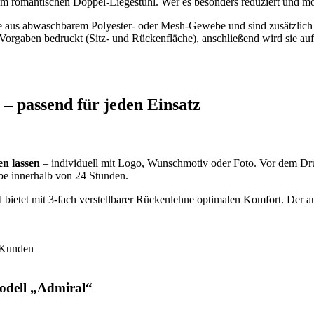
 romantischen Doppel-Liegestuhl. Wer es besonders reduziert und mode
te aus abwaschbarem Polyester- oder Mesh-Gewebe und sind zusätzlich
Vorgaben bedruckt (Sitz- und Rückenfläche), anschließend wird sie auf d
 – passend für jeden Einsatz
en lassen
– individuell mit Logo, Wunschmotiv oder Foto. Vor dem Druc
be innerhalb von 24 Stunden.
bietet mit 3-fach verstellbarer Rückenlehne optimalen Komfort. Der aust
Modell „Admiral“