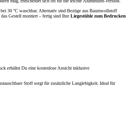
rn mag, entscheidet sich oft für die leichte Aluminium-Version.
 bei 30 °C waschbar. Alternativ sind Bezüge aus Baumwollstoff
as Gestell montiert – fertig sind Ihre
Liegestühle zum Bedrucken
k erhältst Du eine kostenlose Ansicht inklusive
auschbare Stoff sorgt für zusätzliche Langlebigkeit. Ideal für