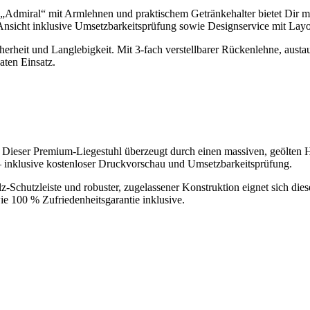
 „Admiral“ mit Armlehnen und praktischem Getränkehalter bietet Dir m
Ansicht inklusive Umsetzbarkeitsprüfung sowie Designservice mit Lay
rheit und Langlebigkeit. Mit 3-fach verstellbarer Rückenlehne, austaus
aten Einsatz.
 Dieser Premium-Liegestuhl überzeugt durch einen massiven, geölten H
– inklusive kostenloser Druckvorschau und Umsetzbarkeitsprüfung.
z-Schutzleiste und robuster, zugelassener Konstruktion eignet sich die
e 100 % Zufriedenheitsgarantie inklusive.